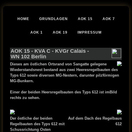
HOME
GRUNDLAGEN
AOK 15
AOK 7
AOK 1
AOK 19
IMPRESSUM
AOK 15
-
KVA C
-
KVGr Calais
-
WN 102 Berlin
Dieses am östlichen Ortsrand von Sangatte gelegene
Wiederstandsnest bestand aus zwei Heeresregelbauten des
Typs 612 sowie diversen MG-Nestern, darunter pilzförmigen
MG-Bunkern.
Einer der beiden Heersregelbauten des Typs 612 ist imBild
rechts zu sehen.
Der östliche der beiden
Auf dem Dach des Regelbaus
Regelbauten des Typs 612 mit
612
Schussrichtung Osten