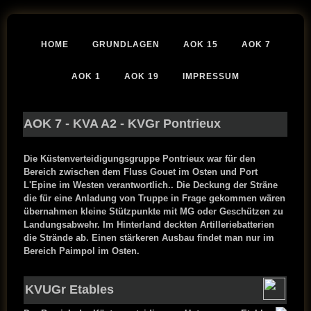
HOME
GRUNDLAGEN
AOK 15
AOK 7
AOK 1
AOK 19
IMPRESSUM
AOK 7
-
KVA A2
- KVGr Pontrieux
Die Küstenverteidigungsgruppe Pontrieux war für den
Bereich zwischen dem Fluss Gouet im Osten und Port
L'Epine im Westen verantwortlich.. Die Deckung der Sträne
die für eine Anladung von Truppe in Frage gekommen wären
übernahmen kleine Stützpunkte mit MG oder Geschützen zu
Landungsabwehr. Im Hinterland deckten Artilleriebatterien
die Strände ab. Einen stärkeren Ausbau findet man nur im
Bereich Paimpol im Osten.
KVUGr Etables