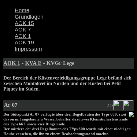
Home
Grundlagen
AOK 15
AOK 7
AOK 1
AOK 19
Impressum
AOK 1
-
KVA E
- KVGr Lege
Der Bereich der Küstenverteidigungsgruppe Lege befand sich
zwischen Montalivet im Norden und der Küsten bei Petit
Piquey im Süden.
Ar 07
21x
Der Stützpunkt Ar 07 verfügte über drei Regelbauten des Typs 600, zwei
davon mit angebautem Wasserbehälter, dazu zwei Kleinstschartenstände
des Typs 667, sowie vier Ringstände.
Der mittlere der drei Regelbauten des TYps 600 wurde mit einer niedrigen
Haube versehen, die ihn zu einem Beobachtungsstand machte.